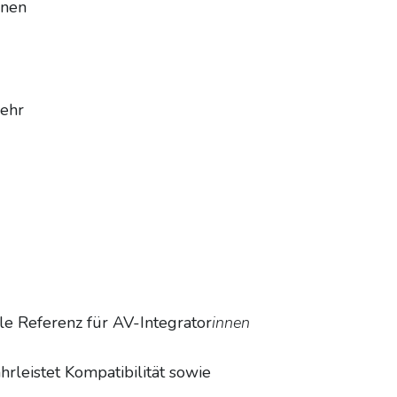
anen
mehr
ale Referenz für AV-Integrator
innen
rleistet Kompatibilität sowie