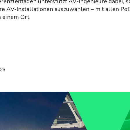
nzleitfaden unterstützt AV-Ingenieure dabei, s
hre AV-Installationen auszuwählen – mit allen P
n einem Ort.
com