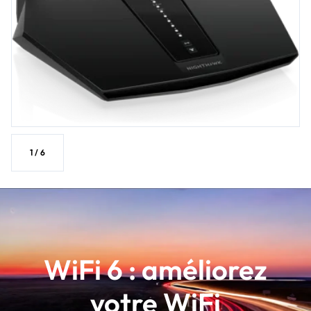
1
/
6
WiFi 6 : améliorez
votre WiFi