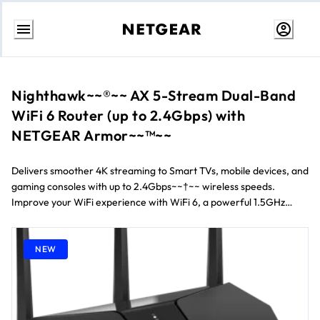
Aller
au
contenu
Nighthawk~~®~~ AX 5-Stream Dual-Band
WiFi 6 Router (up to 2.4Gbps) with
NETGEAR Armor~~™~~
Delivers smoother 4K streaming to Smart TVs, mobile devices, and
gaming consoles with up to 2.4Gbps~~†~~ wireless speeds.
Improve your WiFi experience with WiFi 6, a powerful 1.5GHz
triple-core processor, and three high-power antennas for
maximum wireless coverage. NETGEAR Armor~~™~~ creates a
comprehensive cybersecurity bubble to protect the devices
NEW
connected to your home network against hackers and viruses.