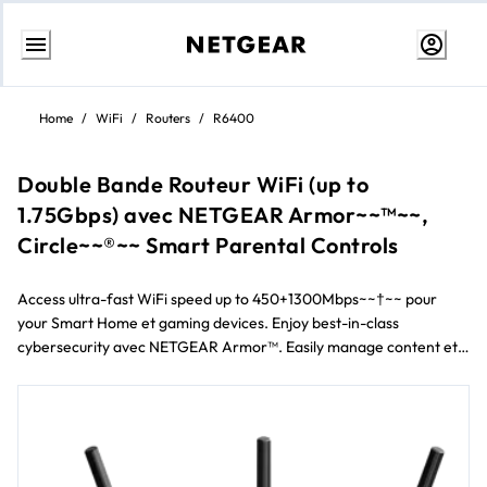
Aller
au
Home
/
WiFi
/
Routers
/
R6400
contenu
Double Bande Routeur WiFi (up to
1.75Gbps) avec NETGEAR Armor~~™~~,
Circle~~®~~ Smart Parental Controls
Access ultra-fast WiFi speed up to 450+1300Mbps~~†~~ pour
your Smart Home et gaming devices. Enjoy best-in-class
cybersecurity avec NETGEAR Armor™. Easily manage content et
time online avec Circle~~®~~ Smart Parental Controls. Plus avec
Nighthawk~~®~~ App, it’s easy to Ensemble up your Routeur et get
the most out of your WiFi.