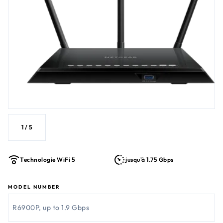
1
/
5
Technologie WiFi 5
jusqu'à 1.75 Gbps
MODEL NUMBER
R6900P, up to 1.9 Gbps