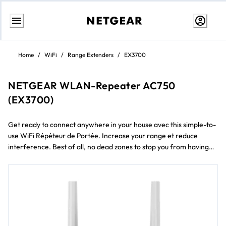
Aller
au
Home
/
WiFi
/
Range Extenders
/
EX3700
contenu
NETGEAR WLAN-Repeater AC750
(EX3700)
Get ready to connect anywhere in your house avec this simple-to-
use WiFi Répéteur de Portée. Increase your range et reduce
interference. Best of all, no dead zones to stop you from having
fun on your mobile devices, smart TVs, or game consoles.