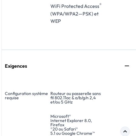
®
WiFi Protected Access
(WPA/WPA2—PSK) et
WEP
Exigences
Configuration système
Routeur ou passerelle sans
requise
fil 802.11ac & a/b/g/n 2,4
et/ou 5 GHz
Microsoft
®
Internet Explorer 8.0,
Firefox
®
20 ou Safari
®
5.1 ou Google Chrome
™