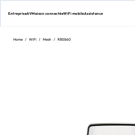
Entreprise
AV
Maison connectée
WiFi mobile
Assistance
Aller
au
contenu
Home
/
WiFi
/
Mesh
/
RBS860