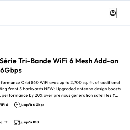
 Série Tri-Bande WiFi 6 Mesh Add-on
, 6Gbps
formance Orbi 860 WiFi avec up to 2,700 sq. ft. of additional
uding front & backyards NEW: Upgraded antenna design boosts
 performance by 20% over previous generation satellites ‡
vies, host Zoom conferences, make WiFi calls, & keep your
iFi 6
jusqu'à 6 Gbps
s, door locks, laptops, phones, & smart home devices
confidence Four high-speed 1Gpbs † Filaire Ethernet Ports
 consoles, streaming players, computers, et more NETGEAR's
q. ft.
jusqu'à 100
nde & unique dedicated backhaul WiFi provides Orbi 860