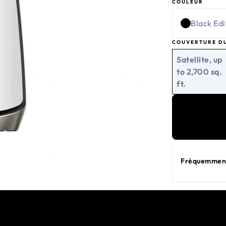
COULEUR
Routeur-to-sate
available.
Black Edi
COUVERTURE D
Satellite, up
to 2,700 sq.
ft.
Fréquemment