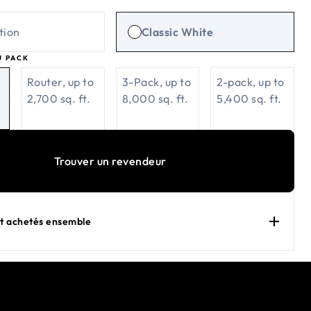
llite communication pour max speeds This product is no longer
tion
Classic White
U PACK
Router, up to
3-Pack, up to
2-pack, up to
2,700 sq. ft.
8,000 sq. ft.
5,400 sq. ft.
Trouver un revendeur
 achetés ensemble