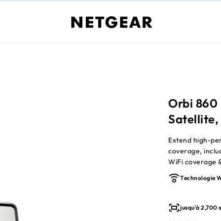
Orbi 860
Satellite
Extend high-per
coverage, incl
WiFi coverage &
Stream 4K/8K mo
Technologie W
security camera
connected avec 
pour TVs, game
jusqu'à 2,700 s
patented Tri-Ba