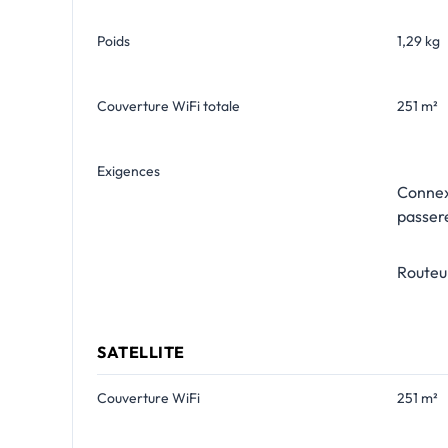
Poids
1,29 kg
Couverture WiFi totale
251 m²
Exigences
Connex
passere
Routeu
SATELLITE
Couverture WiFi
251 m²