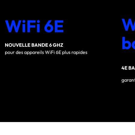
W
WiFi 6E
b
NOUVELLE BANDE 6 GHZ
pour des appareils WiFi 6E plus rapides
4E B
garant