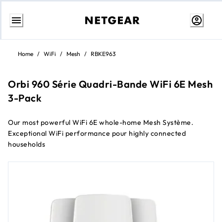
Aller
au
Home
/
WiFi
/
Mesh
/
RBKE963
contenu
Orbi 960 Série Quadri-Bande WiFi 6E Mesh
3-Pack
Our most powerful WiFi 6E whole-home Mesh Système.
Exceptional WiFi performance pour highly connected
households