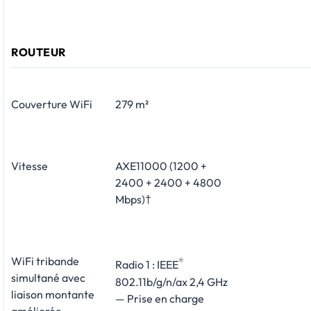
ROUTEUR
Couverture WiFi
279 m²
Vitesse
AXE11000 (1200 +
2400 + 2400 + 4800
Mbps)†
WiFi tribande
®
Radio 1 : IEEE
simultané avec
802.11b/g/n/ax 2,4 GHz
liaison montante
— Prise en charge