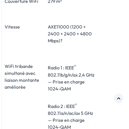
Couverture WiFi
279 m²
Vitesse
AXE11000 (1200 +
2400 + 2400 + 4800
Mbps)†
WiFi tribande
®
Radio 1 : IEEE
simultané avec
802.11b/g/n/ax 2,4 GHz
liaison montante
— Prise en charge
améliorée
1024-QAM
®
Radio 2 : IEEE
802.11a/n/ac/ax 5 GHz
— Prise en charge
1024-QAM