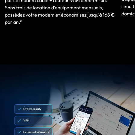
par ce modem câble + routeur WiFi deux-en-un.
simult
Sans frais de location d'équipement mensuels,
domici
possédez votre modem et économisez jusqu'à 168 €
par an.*