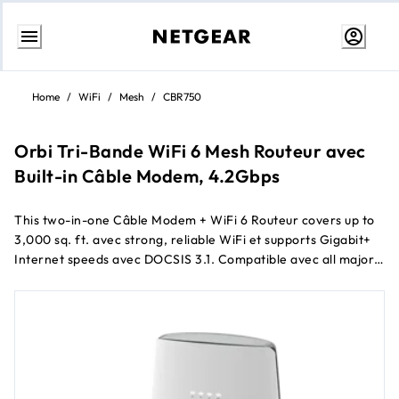
Aller
au
Home
/
WiFi
/
Mesh
/
CBR750
contenu
Orbi Tri-Bande WiFi 6 Mesh Routeur avec
Built-in Câble Modem, 4.2Gbps
This two-in-one Câble Modem + WiFi 6 Routeur covers up to
3,000 sq. ft. avec strong, reliable WiFi et supports Gigabit+
Internet speeds avec DOCSIS 3.1. Compatible avec all major
US Câble service providers avec all fastest internet speed
tiers. Works avec US Câble Internet Providers Xfinity® from
Comcast, Spectrum®, Cox® & more (not compatible avec
Câble bundled voice services). Certified avec Xfinity Next
Generation Speed Tier avec download speeds up to 900Mbps
et upload speeds up to 200Mbps, Spectrum service of 1Gbps,
et avec Cox service speeds of 1Gbps.