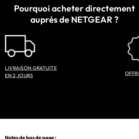
Pourquoi acheter directement
auprès de NETGEAR ?
LIVRAISON GRATUITE
OFFR
EN 2 JOURS
Notes de bas de page :