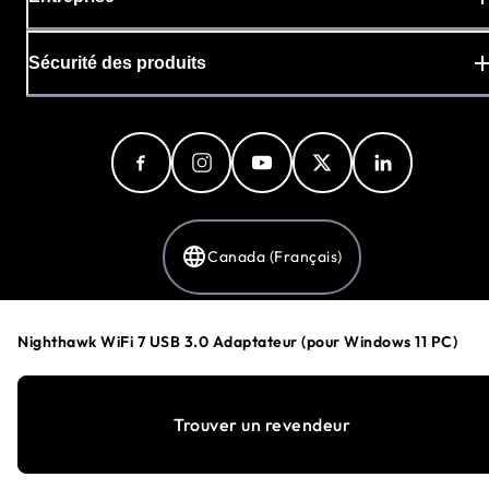
Sécurité des produits
Canada (Français)
Nighthawk WiFi 7 USB 3.0 Adaptateur (pour Windows 11 PC)
Politique de confidentialité
Préférences en matière de cookies
Conditions Générales
Trouver un revendeur
©
1996-2026
NETGEAR®