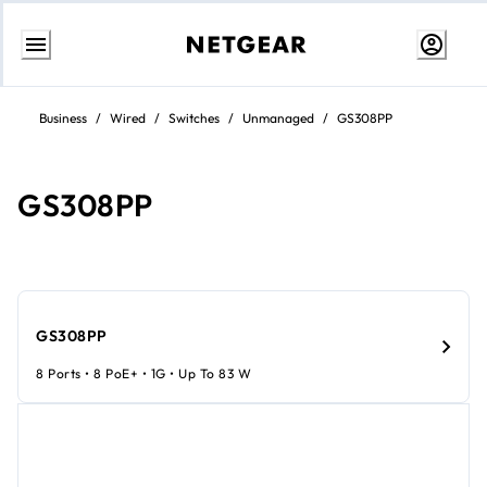
Aller
au
Business
/
Wired
/
Switches
/
Unmanaged
/
GS308PP
contenu
GS308PP
GS308PP
8 Ports • 8 PoE+ • 1G • Up To 83 W