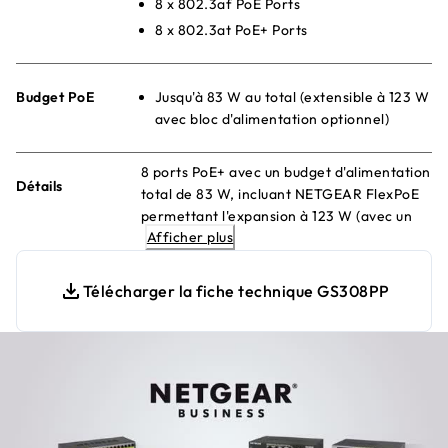
8 x 802.3af PoE Ports
8 x 802.3at PoE+ Ports
Budget PoE
Jusqu'à 83 W au total (extensible à 123 W
avec bloc d'alimentation optionnel)
8 ports PoE+ avec un budget d'alimentation
Détails
total de 83 W, incluant NETGEAR FlexPoE
permettant l'expansion à 123 W (avec un
Afficher plus
module d'alimentation acheté séparément)
Télécharger la fiche technique GS308PP