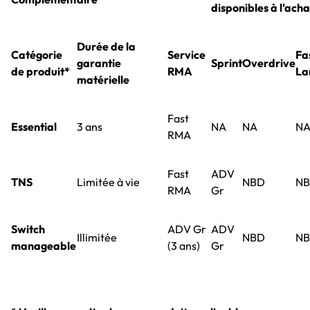
disponibles à l'acha
Durée de la
Catégorie
Service
Fa
garantie
Sprint
Overdrive
de produit*
RMA
La
matérielle
Fast
Essential
3 ans
NA
NA
N
RMA
Fast
ADV
TNS
Limitée à vie
NBD
N
RMA
Gr
Switch
ADV Gr
ADV
Illimitée
NBD
N
manageable
(3 ans)
Gr