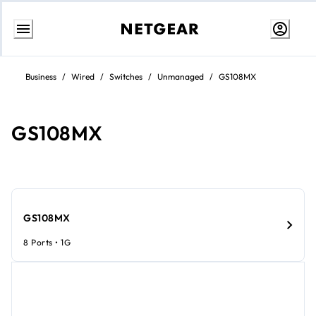
Aller
au
Business
/
Wired
/
Switches
/
Unmanaged
/
GS108MX
contenu
GS108MX
GS108MX
8 Ports • 1G