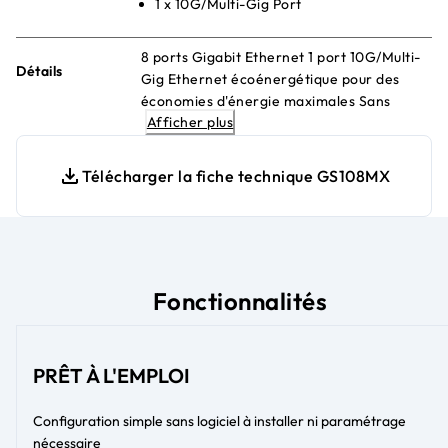
1 x 10G/Multi-Gig Port
8 ports Gigabit Ethernet 1 port 10G/Multi-
Détails
Gig Ethernet écoénergétique pour des
économies d'énergie maximales Sans
Afficher plus
ventilateur et silencieux Bureau ou fixation
murale
Télécharger la fiche technique GS108MX
Fonctionnalités
PRÊT À L'EMPLOI
Configuration simple sans logiciel à installer ni paramétrage
nécessaire