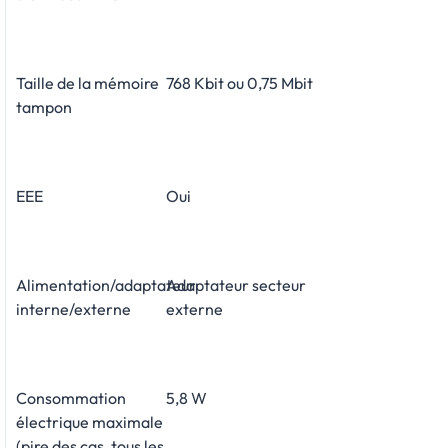
Taille de la mémoire
768 Kbit ou 0,75 Mbit
tampon
EEE
Oui
Alimentation/adaptateur
Adaptateur secteur
interne/externe
externe
Consommation
5,8 W
électrique maximale
(pire des cas, tous les