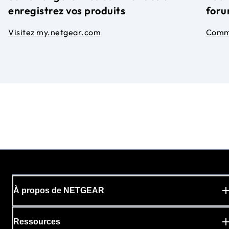
enregistrez vos produits
foru
Visitez my.netgear.com
Comm
À propos de NETGEAR
Ressources