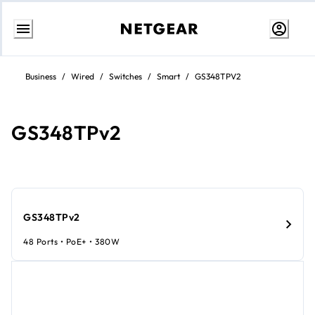
Aller
au
Business
/
Wired
/
Switches
/
Smart
/
GS348TPV2
contenu
GS348TPv2
GS348TPv2
48 Ports • PoE+ • 380W