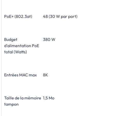
PoE+ (802.3at)
48 (30 W par port)
Budget
380 W
d'alimentation PoE
total (Watts)
Entrées MAC max
8K
Taille de la mémoire
1,5 Mo
tampon