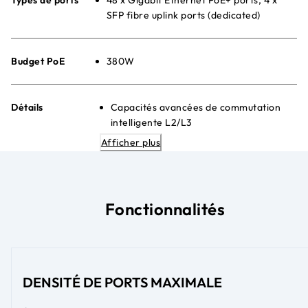
SFP fibre uplink ports (dedicated)
Budget PoE
380W
Détails
Capacités avancées de commutation
intelligente L2/L3
Interface de gestion web simple
Afficher plus
Contrôles PoE avancés par port
Placement silencieux de bureau ou
rackmount
Energy Efficient Ethernet (IEEE
Fonctionnalités
802.3az) pour maximiser les économies
d'énergie
DENSITÉ DE PORTS MAXIMALE