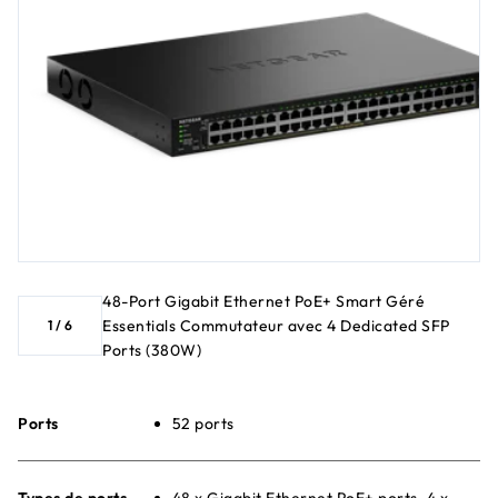
48-Port Gigabit Ethernet PoE+ Smart Géré
Essentials Commutateur avec 4 Dedicated SFP
1
/
6
Ports (380W)
Ports
52 ports
Types de ports
48 x Gigabit Ethernet PoE+ ports, 4 x