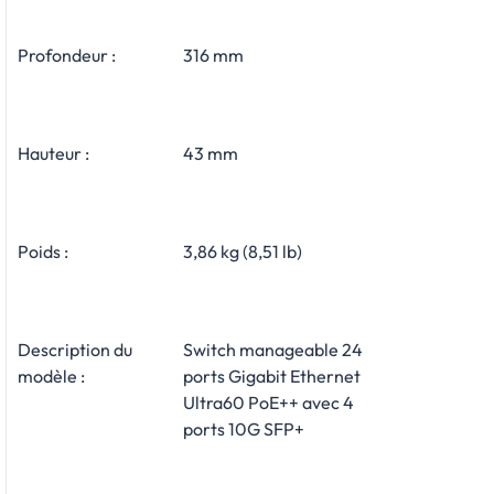
Profondeur :
316 mm
Hauteur :
43 mm
Poids :
3,86 kg (8,51 lb)
Description du
Switch manageable 24
modèle :
ports Gigabit Ethernet
Ultra60 PoE++ avec 4
ports 10G SFP+