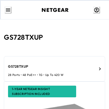
Aller
au
contenu
GS728TXUP
GS728TXUP
28 Ports • 48 PoE++ • 1G • Up To 420 W
1-YEAR NETGEAR INSIGHT
SUBSCRIPTION INCLUDED