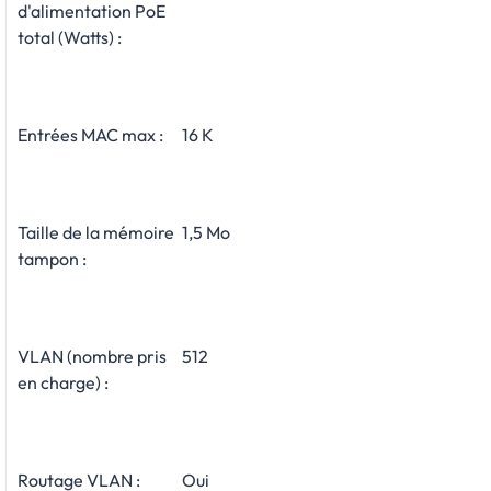
d'alimentation PoE
total (Watts) :
Entrées MAC max :
16 K
Taille de la mémoire
1,5 Mo
tampon :
VLAN (nombre pris
512
en charge) :
Routage VLAN :
Oui