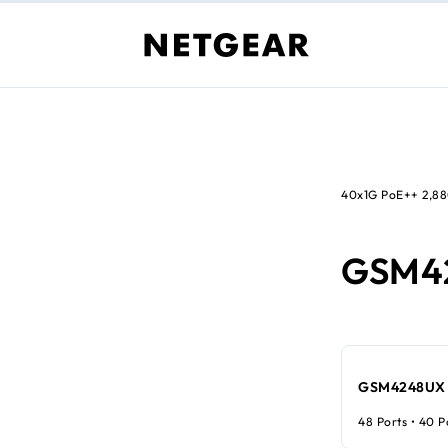
40x1G PoE++ 2,8
GSM4
GSM4248UX
48 Ports • 40 P