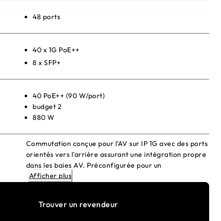
48 ports
40 x 1G PoE++
8 x SFP+
40 PoE++ (90 W/port)
budget 2
880 W
Commutation conçue pour l'AV sur IP 1G avec des ports
orientés vers l'arrière assurant une intégration propre
dans les baies AV. Préconfigurée pour un
Afficher plus
fonctionnement prêt à l'emploi!
Trouver un revendeur