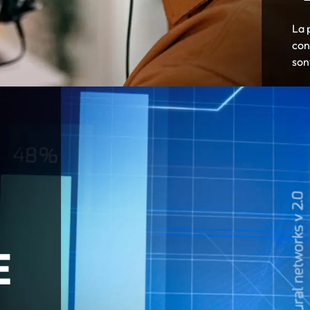
La 
con
son
E