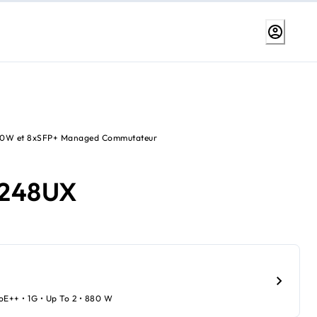
80W et 8xSFP+ Managed Commutateur
248UX
oE++ • 1G • Up To 2 • 880 W