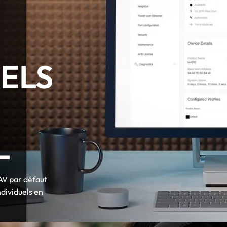
ELS
L
AV par défaut
individuels en