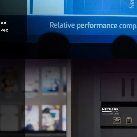
tion
ivez