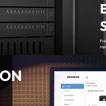
Pré
rap
ION