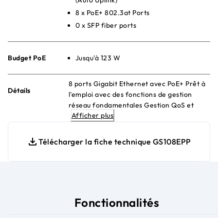
8 x PoE+ 802.3at Ports
0 x SFP fiber ports
Budget PoE
Jusqu'à 123 W
8 ports Gigabit Ethernet avec PoE+ Prêt à
Détails
l'emploi avec des fonctions de gestion
réseau fondamentales Gestion QoS et
Afficher plus
VLAN Sans ventilateur et silencieux Bureau
ou fixation murale
Télécharger la fiche technique GS108EPP
Fonctionnalités