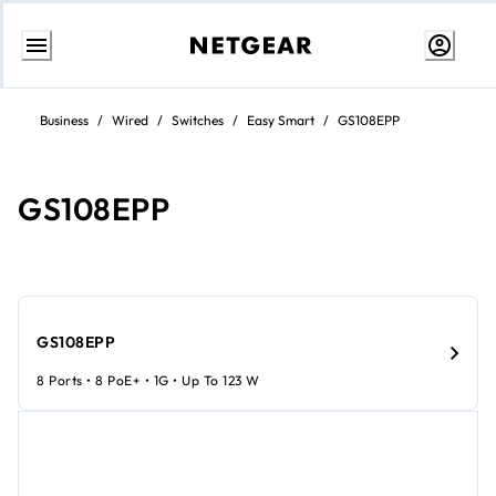
Aller
au
Business
/
Wired
/
Switches
/
Easy Smart
/
GS108EPP
contenu
GS108EPP
GS108EPP
8 Ports • 8 PoE+ • 1G • Up To 123 W