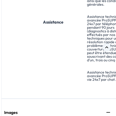
ainsi que les condi
générales.
Assistance techn
avancée ProSUP
Assistance
24x7 par télépho
pendant 90 jours
(diagnostics à dis
effectués par nos
techniques pour 
résolution rapide
problèmes techni
couverture ProS
peut être étendu
souscrivant des c
d'un, trois ou cinq
Assistance techn
avancée ProSUP
vie 24x7 par chat.
Images