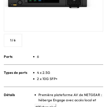
1
/
6
Ports
6
Types de ports
4 x 2.5G
2 x 10G SFP+
Détails
Première plateforme AV de NETGEAR :
héberge Engage avec accès local et
distant (licence requise pour l'accès
Afficher plus