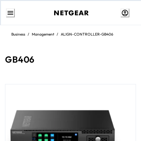
Aller
au
Business
/
Management
/
ALIGN-CONTROLLER-GB406
contenu
GB406