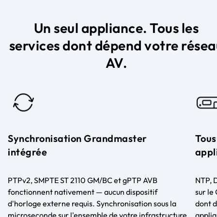
Un seul appliance. Tous les
services dont dépend votre résea
AV.
Synchronisation Grandmaster
Tous 
intégrée
appl
PTPv2, SMPTE ST 2110 GM/BC et gPTP AVB
NTP, 
fonctionnent nativement — aucun dispositif
sur le
d'horloge externe requis. Synchronisation sous la
dont d
microseconde sur l'ensemble de votre infrastructure
applia