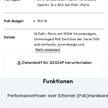
Uplink), 16 x 802.3at PoE+-Ports
PoE-Budget
190 W
16 PoE+-Ports mit 190W Strombudgets.
Details
Unmanaged PoE Switches der Serie 300
sind einfache, zuverlässige und
Mehr anzeigen
kostengünstige Netzwerkverbindungen für
private und kleine Büros. Stromversorgung
und Daten über ein einziges Ethernet-
Datenblatt für GS324P herunterladen
Kabel.
Funktionen
Performance
Power over Ethernet (PoE)
Hardwar