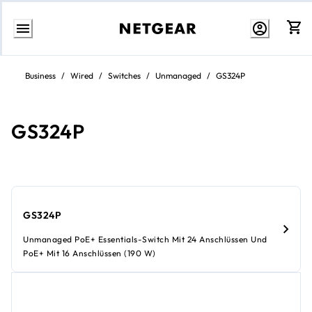
Zum
Inhalt
Business
/
Wired
/
Switches
/
Unmanaged
/
GS324P
springen
GS324P
GS324P
Unmanaged PoE+ Essentials-Switch Mit 24 Anschlüssen Und
PoE+ Mit 16 Anschlüssen (190 W)