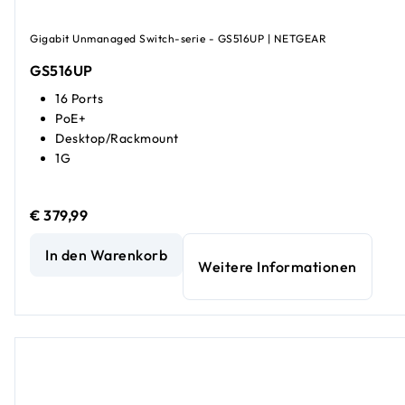
Gigabit Unmanaged Switch-serie - GS516UP | NETGEAR
GS516UP
16 Ports
PoE+
Desktop/Rackmount
1G
€ 379,99
Unmanaged Hochleistungs-PoE+-Switch mit 16 Gigabit-Et
In den Warenkorb
Weitere Informationen