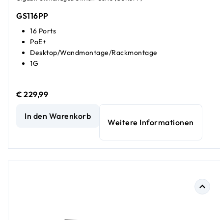
GS116PP
16 Ports
PoE+
Desktop/Wandmontage/Rackmontage
1G
€ 229,99
16-Port Gigabit Ethernet High-Power Unmanaged PoE+-Sw
In den Warenkorb
Weitere Informationen