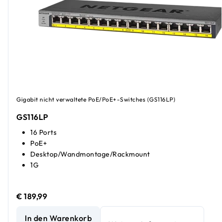
Gigabit nicht verwaltete PoE/PoE+-Switches (GS116LP)
GS116LP
16 Ports
PoE+
Desktop/Wandmontage/Rackmount
1G
€ 189,99
16 Port Unmanaged Gigabit Ethernet PoE+ Switch mit Fle
In den Warenkorb