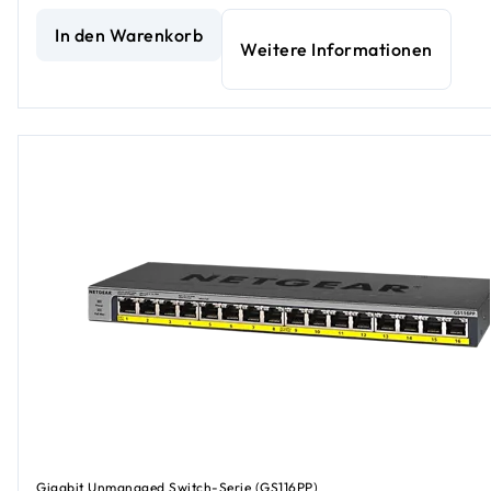
5-Port-Gigabit-Ethernet Unmanaged Essentials Switch
akt
In den Warenkorb
Weitere Informationen
Gigabit Unmanaged Switch-Serie (GS116PP)