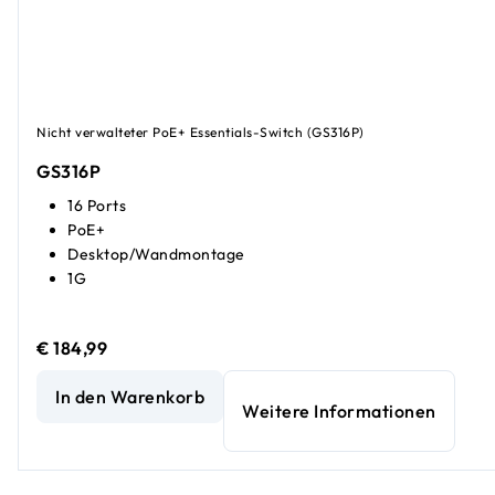
Nicht verwalteter PoE+ Essentials-Switch (GS316P)
GS316P
16 Ports
PoE+
Desktop/Wandmontage
1G
€ 184,99
16-Port-Gigabit-Ethernet-Unmanaged-PoE+-Essentials-Sw
In den Warenkorb
Weitere Informationen