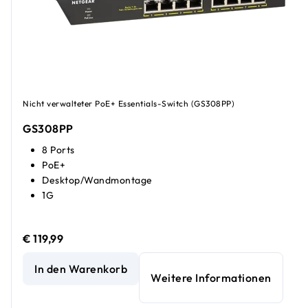
Nicht verwalteter PoE+ Essentials-Switch (GS308PP)
GS308PP
8 Ports
PoE+
Desktop/Wandmontage
1G
€ 119,99
Unmanaged Gigabit-Ethernet Essentials-Switch mit 8 Port
In den Warenkorb
Weitere Informationen