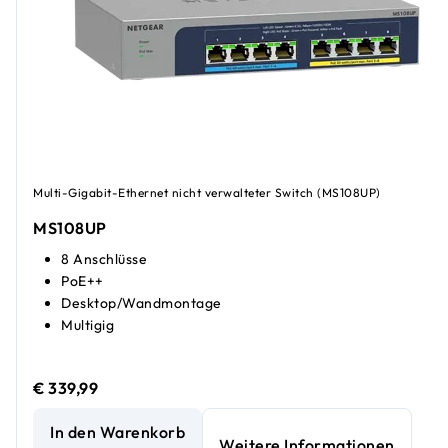
Multi-Gigabit-Ethernet nicht verwalteter Switch (MS108UP)
MS108UP
8 Anschlüsse
PoE++
Desktop/Wandmontage
Multigig
€ 339,99
8-Port Multi-Gigabit (2,5G) Ultra60 PoE++ Ethernet Unm
In den Warenkorb
Weitere Informationen