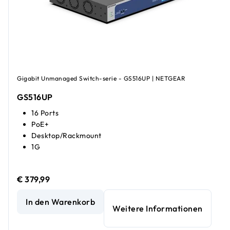
Gigabit Unmanaged Switch-serie - GS516UP | NETGEAR
GS516UP
16 Ports
PoE+
Desktop/Rackmount
1G
€ 379,99
Unmanaged Hochleistungs-PoE+-Switch mit 16 Gigabit-Et
In den Warenkorb
Weitere Informationen