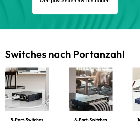
Den passenden Switch finden
Switches nach Portanzahl
5-Port-Switches
8-Port-Switches
1