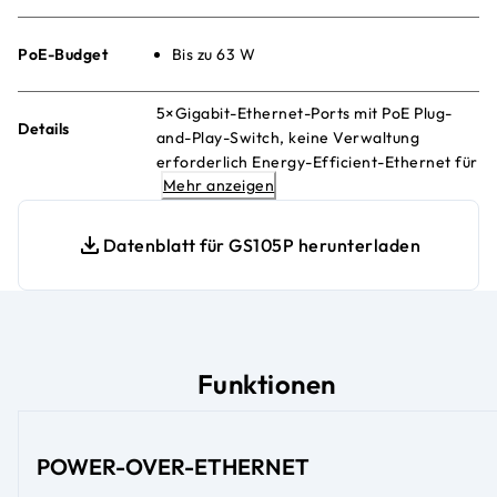
PoE-Budget
Bis zu 63 W
5×Gigabit-Ethernet-Ports mit PoE Plug-
Details
and-Play-Switch, keine Verwaltung
erforderlich Energy-Efficient-Ethernet für
Mehr anzeigen
maximale Stromeinsparung Lüfterlos und
geräuschlos Für den Einsatz auf dem
Schreibtisch oder zur Wandmontage
Datenblatt für GS105P herunterladen
Funktionen
POWER-OVER-ETHERNET