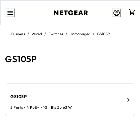
Zum
Inhalt
Business
/
Wired
/
Switches
/
Unmanaged
/
GS105P
springen
GS105P
GS105P
5 Ports • 4 PoE+ • 1G • Bis Zu 63 W