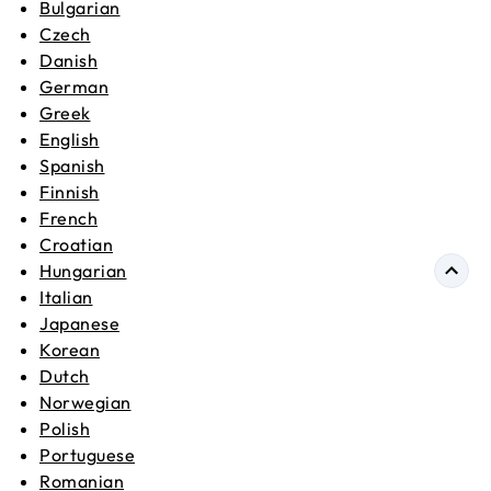
Bulgarian
Czech
Danish
German
Greek
English
Spanish
Finnish
French
Croatian
Hungarian
Italian
Japanese
Korean
Dutch
Norwegian
Polish
Portuguese
Romanian