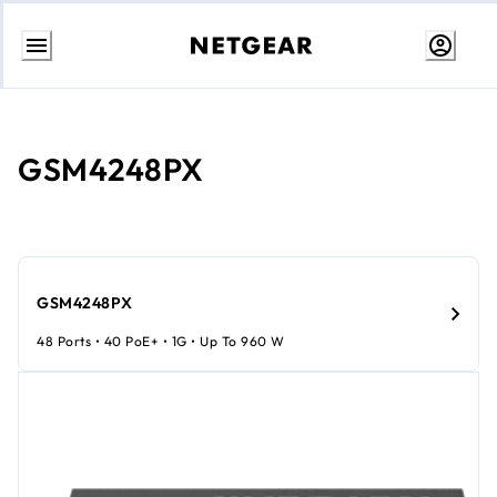
콘
텐
츠
로
GSM4248PX
건
너
뛰
기
GSM4248PX
48 Ports • 40 PoE+ • 1G • Up To 960 W