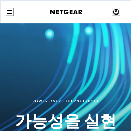
콘
텐
츠
로
건
너
뛰
기
POWER OVER ETHERNET (POE)
가능성을 실현