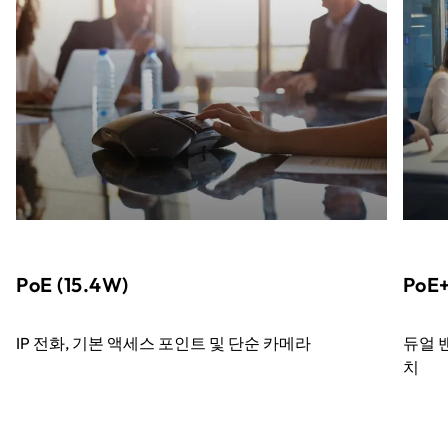
PoE (15.4W)
PoE+
IP 전화, 기본 액세스 포인트 및 단순 카메라
듀얼 밴
치