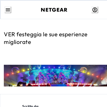
Passa
al
contenuto
VER festeggia le sue esperienze
migliorate
Scritto da: