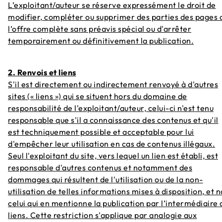
L’exploitant/auteur se réserve expressément le droit de
modifier, compléter ou supprimer des parties des pages 
l’offre complète sans préavis spécial ou d'arrêter
temporairement ou définitivement la publication.
2. Renvois et liens
S'il est directement ou indirectement renvoyé à d'autres
sites (« liens ») qui se situent hors du domaine de
responsabilité de l'exploitant/auteur, celui-ci n'est tenu
responsable que s'il a connaissance des contenus et qu'il
est techniquement possible et acceptable pour lui
d'empêcher leur utilisation en cas de contenus illégaux.
Seul l'exploitant du site, vers lequel un lien est établi, est
responsable d'autres contenus et notamment des
dommages qui résultent de l'utilisation ou de la non-
utilisation de telles informations mises à disposition, et 
celui qui en mentionne la publication par l’intermédiaire 
liens. Cette restriction s'applique par analogie aux