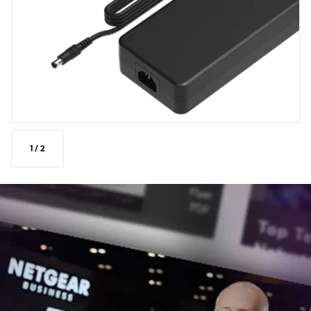
1
/
2