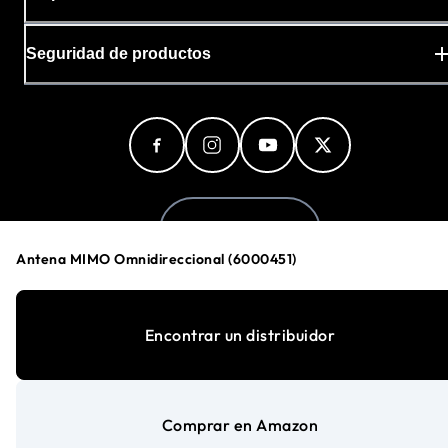
Seguridad de productos
Spain (Español)
Antena MIMO Omnidireccional (6000451)
Política de privacidad
Encontrar un distribuidor
Preferencias de cookies
Sus opciones de privacidad
Términos y condiciones
Accesibilidad
Comprar en Amazon
©
1996-2026
NETGEAR®