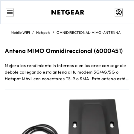
Ir
al
Mobile WiFi
/
Hotspots
/
OMNIDIRECTIONAL-MIMO-ANTENNA
contenido
Antena MIMO Omnidireccional (6000451)
Mejora las rendimiento in internos o en las aree con segnale
debole collegando esta antena al tu modem 3G/4G/5G o
Hotspot Móvil con conectores TS-9 o SMA. Esta antena está
diseñada para mejorar la recepción y extender la cobertura
tu edificiosos, vehículos o lugares remotos donde la cobertura
de red es escasa. Instalación sencilla, sin necesidad de
software.