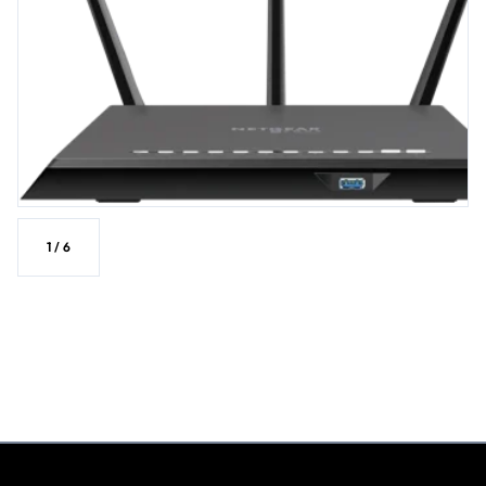
1
/
6