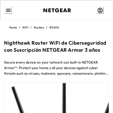
Ir
al
Home
/
WiFi
/
Routers
/
RS400
contenido
Nighthawk Router WiFi de Ciberseguridad
con Suscripción NETGEAR Armor 3 años
Secure every device on your network con built-in NETGEAR
Armor™. Protect your home y all your devices against cyber
threats such as viruses, malware, spyware, ransomware, phishing,
y Internet scams.