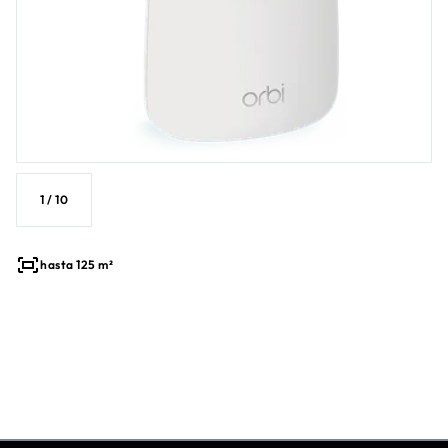
1
/
10
hasta 125 m²