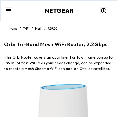
Ir
al
Home
/
WiFi
/
Mesh
/
RBR20
contenido
Orbi Tri-Band Mesh WiFi Router, 2.2Gbps
This Orbi Router covers an apartment or townhome con up to
186 m² of fast WiFi y as your needs change, can be expanded
to create a Mesh Sistema WiFi con add-on Orbi ac satellites.