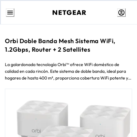
Ir
al
contenido
Orbi Doble Banda Mesh Sistema WiFi,
1.2Gbps, Router + 2 Satellites
La galardonada tecnología Orbi™ ofrece WiFi doméstico de
calidad en cada rincón. Este sistema de doble banda, ideal para
hogares de hasta 400 m², proporciona cobertura WiFi potente y
fiable en toda la casa.