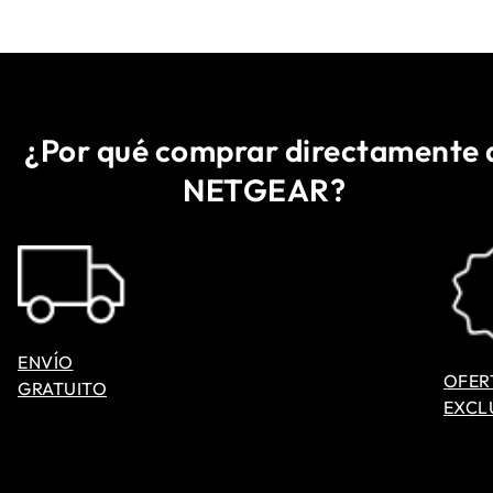
¿Por qué comprar directamente 
NETGEAR?
ENVÍO
OFER
GRATUITO
EXCL