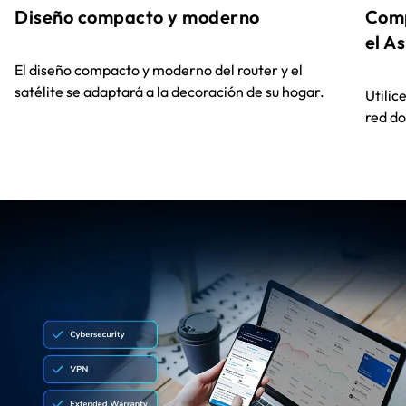
Diseño compacto y moderno
Comp
el A
El diseño compacto y moderno del router y el
satélite se adaptará a la decoración de su hogar.
Utilic
red d