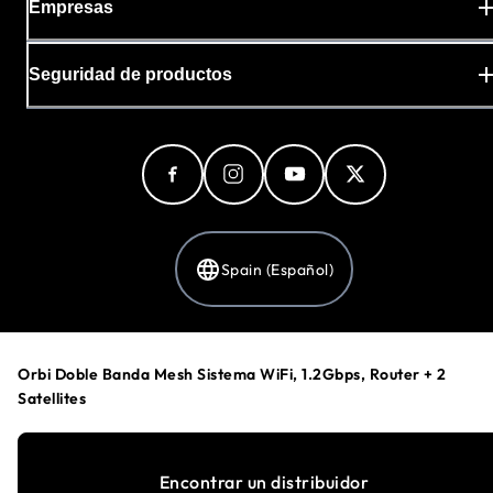
Empresas
Seguridad de productos
Spain (Español)
Política de privacidad
Orbi Doble Banda Mesh Sistema WiFi, 1.2Gbps, Router + 2
Preferencias de cookies
Satellites
Sus opciones de privacidad
Términos y condiciones
Accesibilidad
Encontrar un distribuidor
©
1996-2026
NETGEAR®