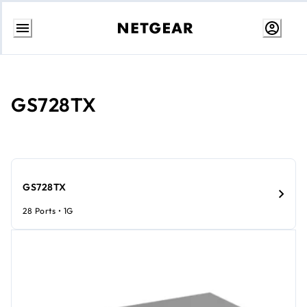
Ir
al
contenido
GS728TX
GS728TX
28 Ports • 1G