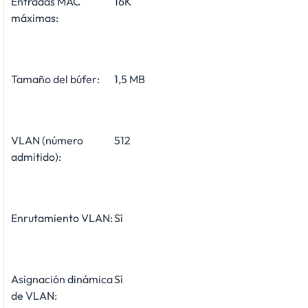
Entradas MAC
16K
máximas:
Tamaño del búfer:
1,5 MB
VLAN (número
512
admitido):
Enrutamiento VLAN:
Sí
Asignación dinámica
Sí
de VLAN: