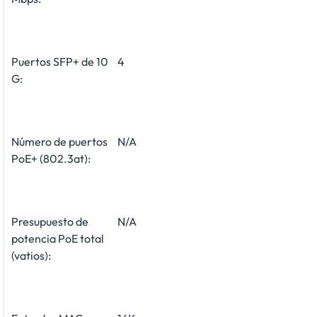
Puertos SFP+ de 10
4
G:
Número de puertos
N/A
PoE+ (802.3at):
Presupuesto de
N/A
potencia PoE total
(vatios):