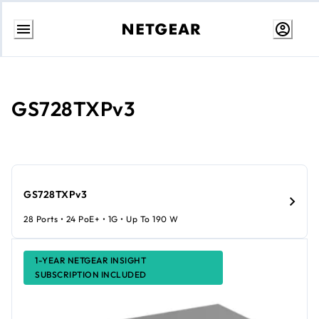
Ir
al
contenido
GS728TXPv3
GS728TXPv3
28 Ports • 24 PoE+ • 1G • Up To 190 W
1-YEAR NETGEAR INSIGHT
SUBSCRIPTION INCLUDED