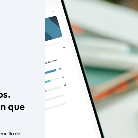
os.
en que
encilla de