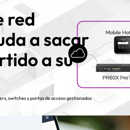
e red
yuda a sacar
tido a su
ers, switches y puntos de acceso gestionados