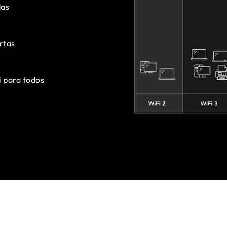
das
rtas
i para todos