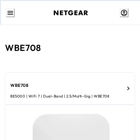
Ir
al
contenido
WBE708
WBE708
BE5000 | WiFi 7 | Dual-Band | 2.5/Multi-Gig | WBE708