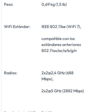
Peso
0,69 kg (1,5 lb)
WiFi Estándar:
IEEE 802.11be (WiFi 7),
compatible con los
estándares anteriores
802.11ax/ac/a/b/g/n
Radios:
2x2@2,4 GHz (688
Mbps),
2x2@5 GHz (2882 Mbps)