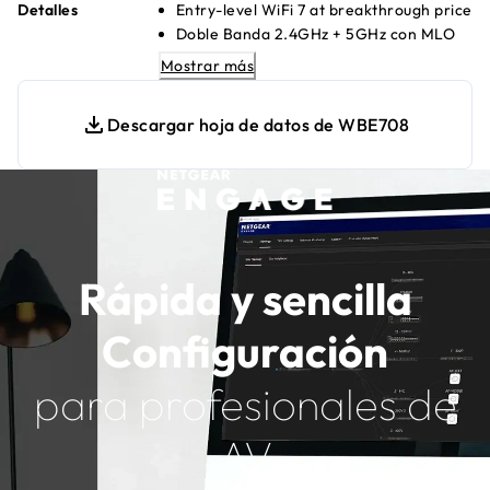
Detalles
Entry-level WiFi 7 at breakthrough price
Doble Banda 2.4GHz + 5GHz con MLO
2.5G PoE+ Ethernet uplink para high
Mostrar más
speeds
Up to 8 SSIDs para secure segmentation
Descargar hoja de datos de WBE708
WPA3 encryption para strong network
security
Use Insight or Engage para local or
remote management
Seamless Mesh con NETGEAR Engage
or Insight APs
Compatible con WiFi 6/5/4 legacy
Rápida y sencilla
devices
Configuración
para profesionales de
AV