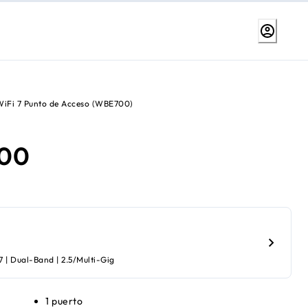
WiFi 7 Punto de Acceso (WBE700)
00
 | Dual-Band | 2.5/Multi-Gig
1 puerto