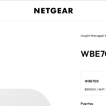
Insight Managed 
WBE7
WBE700
BE5000 | WiFi 7
Puertos