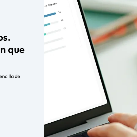
os.
en que
encilla de