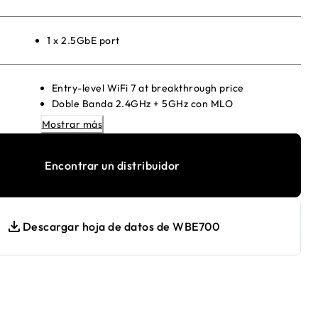
1 x 2.5GbE port
Entry-level WiFi 7 at breakthrough price
Doble Banda 2.4GHz + 5GHz con MLO
2.5G PoE+ Ethernet uplink para high speeds
Mostrar más
Up to 8 SSIDs para secure segmentation
WPA3 encryption para strong network security
Encontrar un distribuidor
Insight cloud-managed; no local controller needed
Seamless Mesh con NETGEAR Insight APs
Compatible con WiFi 6/5/4 legacy devices
Descargar hoja de datos de WBE700