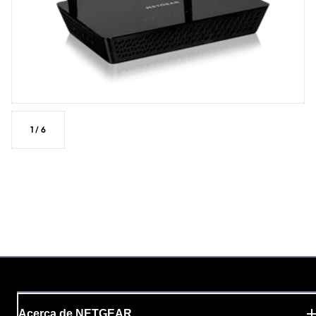
1
/
6
Acerca de NETGEAR