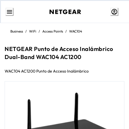
Ir
al
Business
/
WiFi
/
Access Points
/
WAC104
contenido
NETGEAR Punto de Acceso Inalámbrico
Dual-Band WAC104 AC1200
WAC104 AC1200 Punto de Acceso Inalámbrico