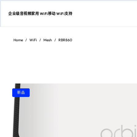
企业级
音视频
家用 WiFi
移动 WiFi
支持
跳
转
至
Home
/
WiFi
/
Mesh
/
RBR860
内
容
新品