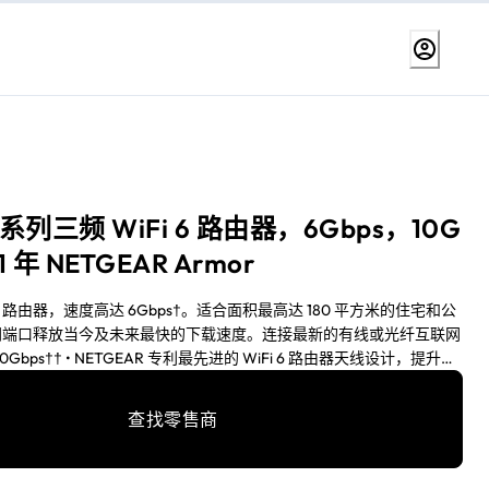
60 系列三频 WiFi 6 路由器，6Gbps，10G
 年 NETGEAR Armor
iFi 6 路由器，速度高达 6Gbps†。适合面积最高达 180 平方米的住宅和公
 互联网端口释放当今及未来最快的下载速度。连接最新的有线或光纤互联网
Gbps†† • NETGEAR 专利最先进的 WiFi 6 路由器天线设计，提升
号强度，非常适合 iPhone 和 Windows 10 电脑‡ • 流畅播放 4K/8K
频会议及 WiFi 通话，并可自信地保持多达 100 台设备同时连接 •
查找零售商
Armor™ 软件为您的 WiFi 和连接设备（电脑、手机、摄像头、电视、
自动安全防护，实时防御黑客攻击，并通过 VPN 增强隐私保护。含 1 年
器模式下增强型全三频 WiFi，确保设备获得最佳性能 • 当分机扩展器连