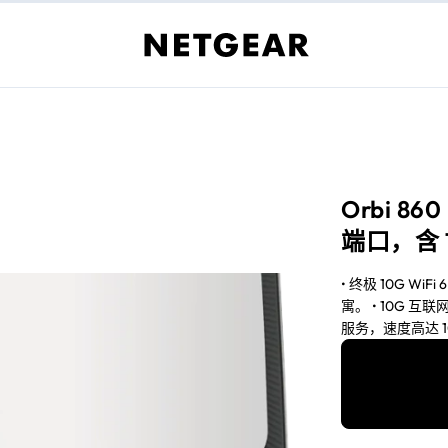
Orbi 8
端口，含 1
• 终极 10G W
寓。 • 10G
服务，速度高达 10
WiFi 覆盖范围和信
影片、Zoom 视
NETGEAR® 
Echo 等）提供
订阅。1 • 路由