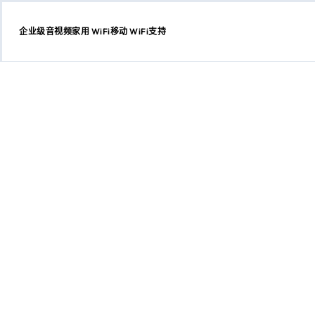
企业级
音视频
家用 WiFi
移动 WiFi
支持
跳
转
至
内
容