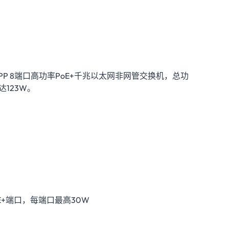
08PP 8端口高功率PoE+千兆以太网非网管交换机，总功
达123W。
oE+端口，每端口最高30W