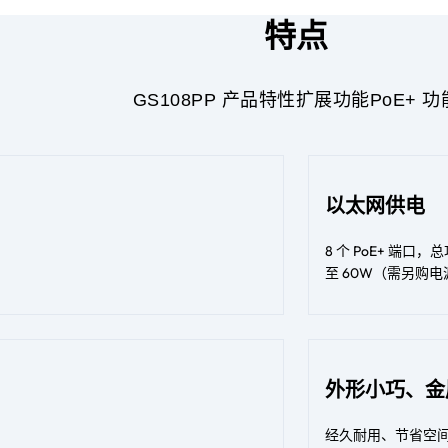
特点
GS108PP 产品特性
扩展功能
PoE+ 功
以太网供电
8 个 PoE+ 端口，
至 60W（需另购
外形小巧、金
经久耐用、节省空