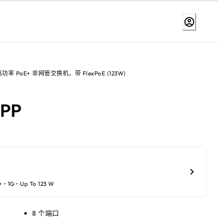
率 PoE+ 非网管交换机，带 FlexPoE (123W)
8PP
+ • 1G • Up To 123 W
8 个端口