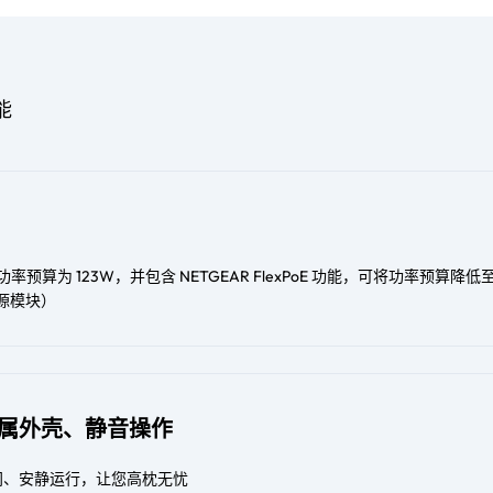
能
总功率预算为 123W，并包含 NETGEAR FlexPoE 功能，可将功率预算降低至
电源模块）
属外壳、静音操作
间、安静运行，让您高枕无忧