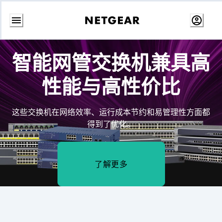
跳
转
智能网管交换机兼具高
至
内
容
性能与高性价比
这些交换机在网络效率、运行成本节约和易管理性方面都
得到了优化。
了解更多