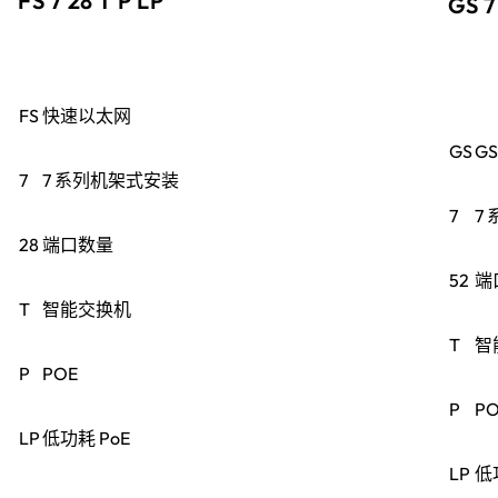
FS 7 28 T P LP
GS 7
FS
快速以太网
GS
G
7
7 系列机架式安装
7
7
28
端口数量
52
端
T
智能交换机
T
智
P
POE
P
PO
LP
低功耗 PoE
LP
低