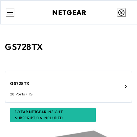
跳
转
至
内
GS728TX
容
GS728TX
28 Ports • 1G
1-YEAR NETGEAR INSIGHT
SUBSCRIPTION INCLUDED