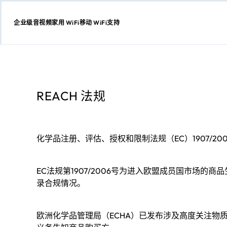
企业级
音视频
家用 WiFi
移动 WiFi
支持
跳
转
至
内
容
REACH 法规
化学品注册、评估、授权和限制法规（EC）1907/200
EC法规第1907/2006号为进入欧盟成员国市场的
录合规情况。
欧洲化学品管理局（ECHA）已发布涉及高度关注物质（S