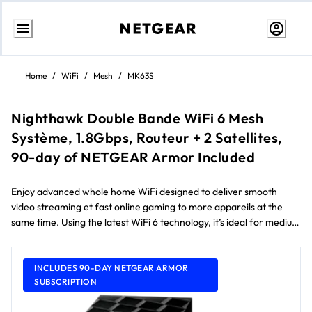
Aller
au
Home
/
WiFi
/
Mesh
/
MK63S
contenu
Nighthawk Double Bande WiFi 6 Mesh
Système, 1.8Gbps, Routeur + 2 Satellites,
90-day of NETGEAR Armor Included
Enjoy advanced whole home WiFi designed to deliver smooth
video streaming et fast online gaming to more appareils at the
same time. Using the latest WiFi 6 technology, it’s ideal for medium
to large homes jusqu'à 418 m² et internet speeds over 100Mbps.
Comes avec a 90-day free NETGEAR Armor subscription** et
NETGEAR Smart Parental Controls™.
INCLUDES 90-DAY NETGEAR ARMOR
SUBSCRIPTION