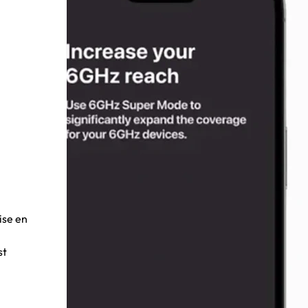
mise en
st