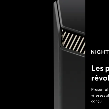
Les 
révo
Présentat
vitesses a
conçu.