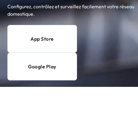
Configurez, contrôlez et surveillez facilement votre réseau
domestique.
App Store
Google Play