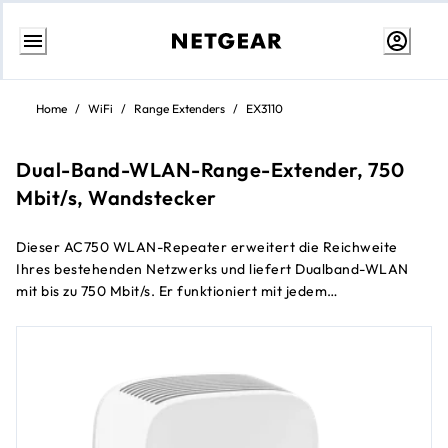
Weiter
zum
Home
/
WiFi
/
Range Extenders
/
EX3110
Inhalt
Dual-Band-WLAN-Range-Extender, 750
Mbit/s, Wandstecker
Dieser AC750 WLAN-Repeater erweitert die Reichweite
Ihres bestehenden Netzwerks und liefert Dualband-WLAN
mit bis zu 750 Mbit/s. Er funktioniert mit jedem
herkömmlichen WLAN-Router und ist ideal für HD-
Videostreaming und Gaming. Erhalten Sie die Konnektivität,
®
die Sie für iPads
, Smartphones, Laptops und mehr
benötigen.