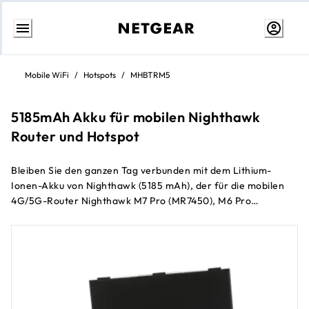
Weiter
zum
Mobile WiFi
/
Hotspots
/
MHBTRM5
Inhalt
5185mAh Akku für mobilen Nighthawk
Router und Hotspot
Bleiben Sie den ganzen Tag verbunden mit dem Lithium-
Ionen-Akku von Nighthawk (5185 mAh), der für die mobilen
4G/5G-Router Nighthawk M7 Pro (MR7450), M6 Pro
(MR6450), M6 (MR6150) und M3 (MH3150) entwickelt wurde.
Kompakt und wiederaufladbar dient er als zuverlässiger
Ersatz- oder Zusatzakku und ermöglicht es Ihnen, unterwegs
jederzeit unterbrechungsfreies 5G-Mobil-WLAN zu genießen.