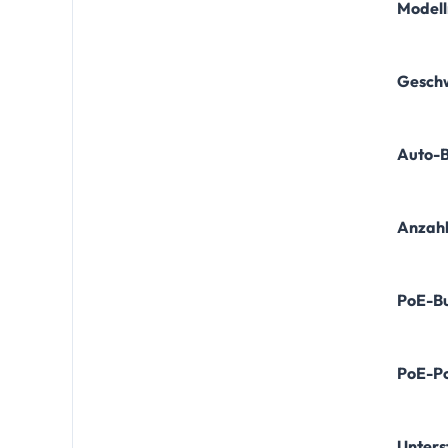
Model
Geschw
Auto-
Anzahl
PoE-B
PoE-Po
Unters