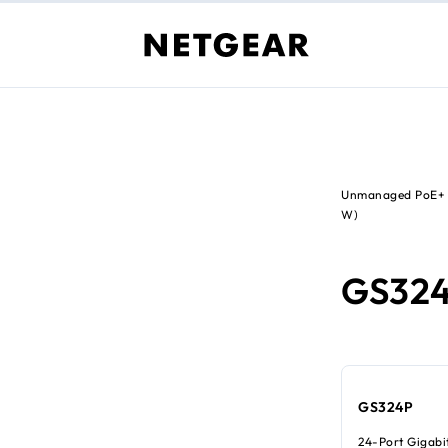
Unmanaged PoE+ Es
W)
GS32
GS324P
24-Port Gigabi