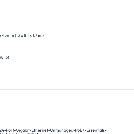
 43mm (13 x 8.1 x 1.7 in.)
38 lb)
4-Port-Gigabit-Ethernet-Unmanaged-PoE+-Essentials-