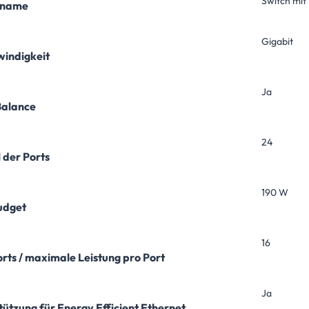
Switch mit
lname
Gigabit
indigkeit
Ja
Balance
24
 der Ports
190 W
udget
16
rts / maximale Leistung pro Port
Ja
tützung für Energy Efficient Ethernet