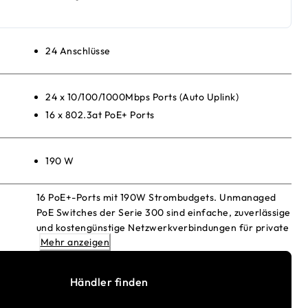
24 Anschlüsse
24 x 10/100/1000Mbps Ports (Auto Uplink)
16 x 802.3at PoE+ Ports
190 W
16 PoE+-Ports mit 190W Strombudgets. Unmanaged
PoE Switches der Serie 300 sind einfache, zuverlässige
und kostengünstige Netzwerkverbindungen für private
Mehr anzeigen
und kleine Büros. Stromversorgung und Daten über ein
einziges Ethernet-Kabel
Händler finden