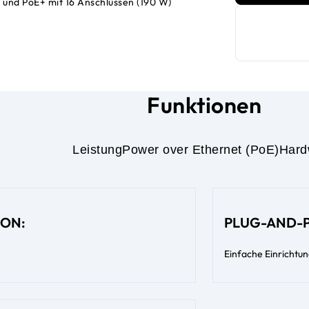
und PoE+ mit 16 Anschlüssen (190 W)
Funktionen
Leistung
Power over Ethernet (PoE)
Hard
ON:
PLUG-AND-P
Einfache Einrichtun