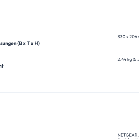
330 x 206 x
ungen (B x T x H)
2.44 kg (5.
ht
NETGEAR 2