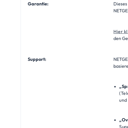
Garantie:
​Dieses
NETGEA
Hier k
den Ge
Support:
​NETGE
basier
„Sp
(Tel
und
„Ov
Supp