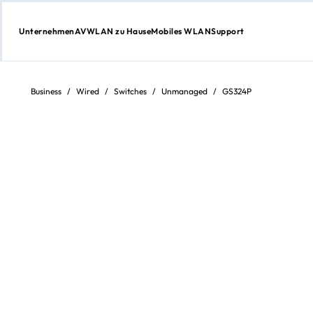
Unternehmen
AV
WLAN zu Hause
Mobiles WLAN
Support
Weiter
zum
Inhalt
Business
/
Wired
/
Switches
/
Unmanaged
/
GS324P