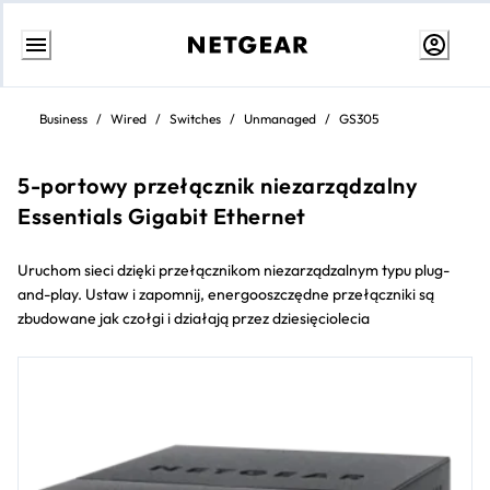
Weiter
zum
Business
/
Wired
/
Switches
/
Unmanaged
/
GS305
Inhalt
5-portowy przełącznik niezarządzalny
Essentials Gigabit Ethernet
Uruchom sieci dzięki przełącznikom niezarządzalnym typu plug-
and-play. Ustaw i zapomnij, energooszczędne przełączniki są
zbudowane jak czołgi i działają przez dziesięciolecia