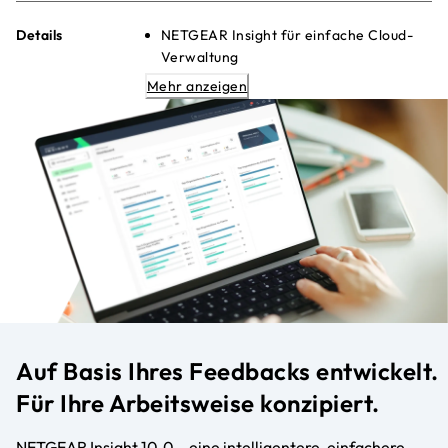
Details
NETGEAR Insight für einfache Cloud-
Verwaltung
Neue Optionen für Smart-CLI, SSH und
Mehr anzeigen
Web-UI
Erweiterte L2+/L3-Lite-Funktionen für
Kontrolle
Perfekt für Aggregation oder
Netzwerkzentrum
Kosteneffizientes Upgrade auf 10-
Gigabit-Geschwindigkeiten
Entwickelt für anspruchsvolle
Firmennetze
Auf Basis Ihres Feedbacks entwickelt.
Für Ihre Arbeitsweise konzipiert.
NETGEAR Insight 10.0 – eine intelligentere, einfachere