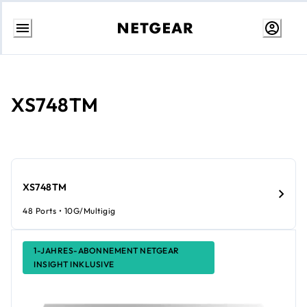
Weiter
zum
Inhalt
XS748TM
XS748TM
48 Ports • 10G/Multigig
1-JAHRES-ABONNEMENT NETGEAR
INSIGHT INKLUSIVE