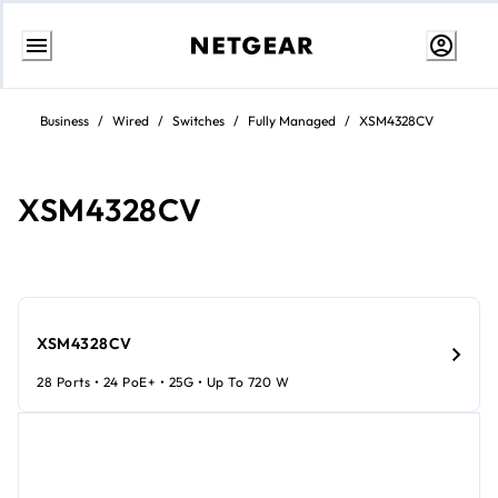
Weiter
zum
Business
/
Wired
/
Switches
/
Fully Managed
/
XSM4328CV
Inhalt
XSM4328CV
XSM4328CV
28 Ports • 24 PoE+ • 25G • Up To 720 W