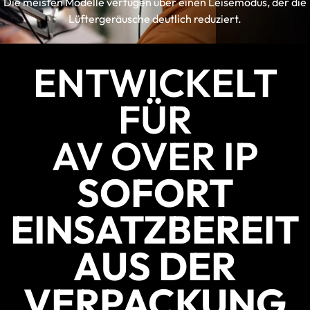
Die meisten Modelle verfügen über einen Leisemodus, der die
Lüftergeräusche deutlich reduziert.
ENTWICKELT
FÜR
AV OVER IP
SOFORT
EINSATZBEREIT
AUS DER
VERPACKUNG