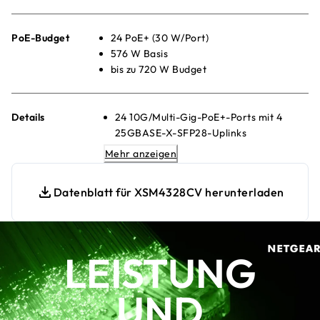
PoE-Budget
24 PoE+ (30 W/Port)
576 W Basis
bis zu 720 W Budget
Details
24 10G/Multi-Gig-PoE+-Ports mit 4
25GBASE-X-SFP28-Uplinks
880 W internes Netzteil mit 576 W PoE-
Mehr anzeigen
Budget
1 Steckplatz für modulares Netzteil (1+1-
Datenblatt für XSM4328CV herunterladen
Redundanz und/oder EPS-Sharing)
Beliebiges APS350Wv1-, APS600Wv2-,
APS920Wv1- oder APS2000Wv1-
LEISTUNG
Netzteil kann verwendet werden
Das PoE-Budget kann 720 W erreichen,
während das redundante PoE-Budget
UND
576 W bleibt