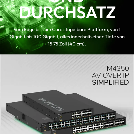
Virtual-Chassis-Stacking bietet Non-
DURCHSATZ
Stop-Forwarding (NSF) und nahtloses
Failover
Layer-3-Funktionsumfang mit
Vom Edge bis zum Core stapelbare Plattform, von 1
statischem, richtlinienbasiertem und
Gigabit bis 100 Gigabit, alles innerhalb einer Tiefe von
dynamischem Routing
15,75 Zoll (40 cm).
NETGEAR IGMP Plus™, AV-
Benutzeroberfläche und Engage
Controller beschleunigen AV-
Installationen
TAA-konforme SKU verfügbar. Wenden
Sie sich an Ihren Vertriebsmitarbeiter