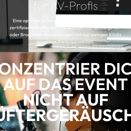
für AV-Profis
Eine optimierte Benutzeroberfläche ermöglicht es,
zertifizierte Profile mit Einstellungen für beliebige AV-
oder Broadcast-Anwendungen mit nur wenigen Klicks
einzelnen Ports zuzuweisen.
ONZENTRIER DI
AUF DAS EVENT
NICHT AUF
ÜFTERGERÄUSC