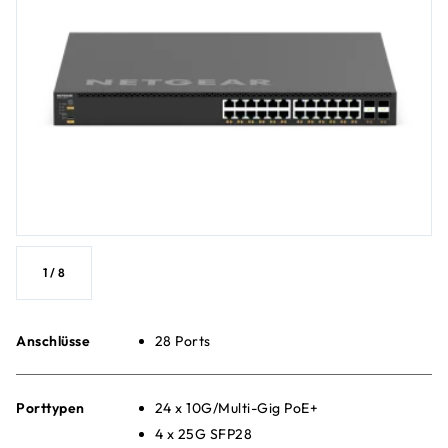
1
/
8
Anschlüsse
28 Ports
Porttypen
24 x 10G/Multi-Gig PoE+
4 x 25G SFP28